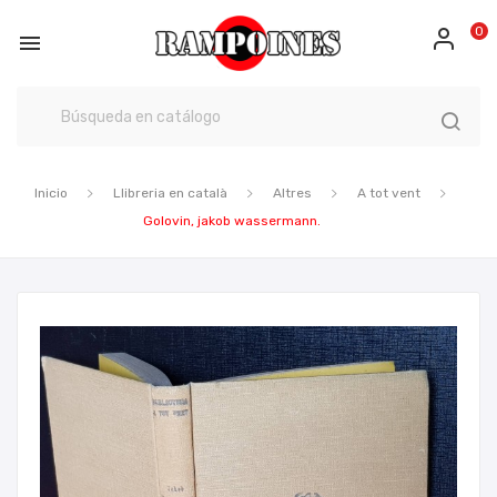
0

Inicio
Llibreria en català
Altres
A tot vent
Golovin, jakob wassermann.