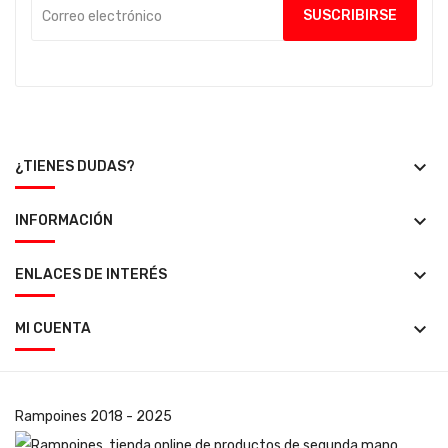
keyboard_arrow_down
¿TIENES DUDAS?
keyboard_arrow_down
INFORMACIÓN
keyboard_arrow_down
ENLACES DE INTERÉS
keyboard_arrow_down
MI CUENTA
Rampoines
2018 - 2025