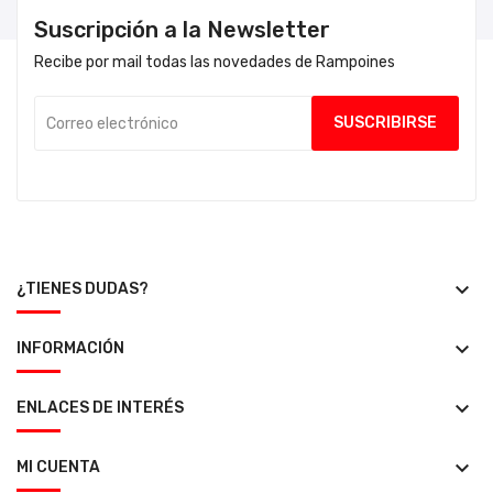
Suscripción a la Newsletter
Recibe por mail todas las novedades de Rampoines
keyboard_arrow_down
¿TIENES DUDAS?
keyboard_arrow_down
INFORMACIÓN
keyboard_arrow_down
ENLACES DE INTERÉS
keyboard_arrow_down
MI CUENTA