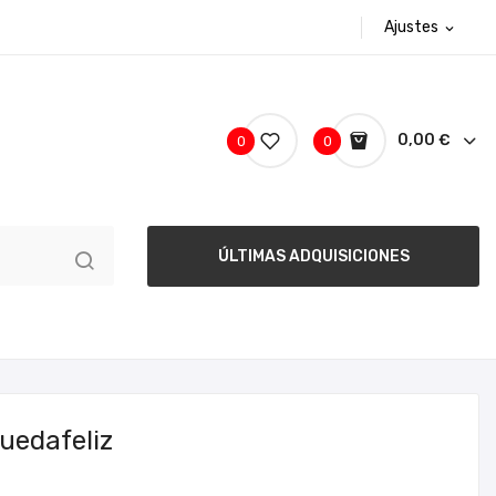
Ajustes
expand_more
0,00 €
0
0
ÚLTIMAS ADQUISICIONES
uedafeliz