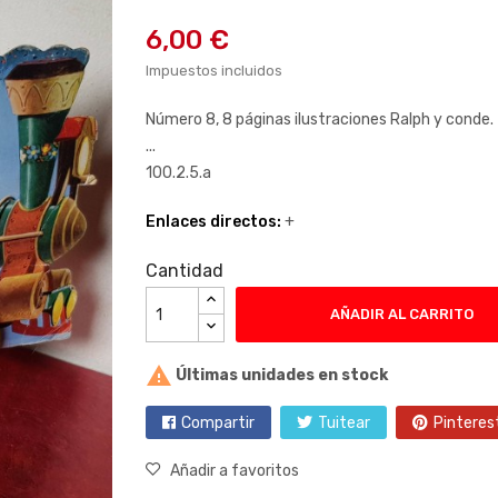
6,00 €
Impuestos incluidos
Número 8, 8 páginas ilustraciones Ralph y conde. T
...
100.2.5.a
Enlaces directos:
+
Cantidad
AÑADIR AL CARRITO

Últimas unidades en stock
Compartir
Tuitear
Pinteres
Añadir a favoritos