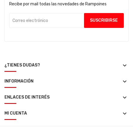
Recibe por mail todas las novedades de Rampoines
keyboard_arrow_down
¿TIENES DUDAS?
keyboard_arrow_down
INFORMACIÓN
keyboard_arrow_down
ENLACES DE INTERÉS
keyboard_arrow_down
MI CUENTA