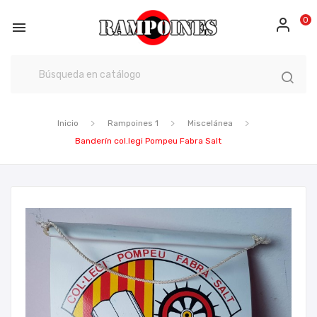
0

Inicio
Rampoines 1
Miscelánea
Banderín col.legi Pompeu Fabra Salt