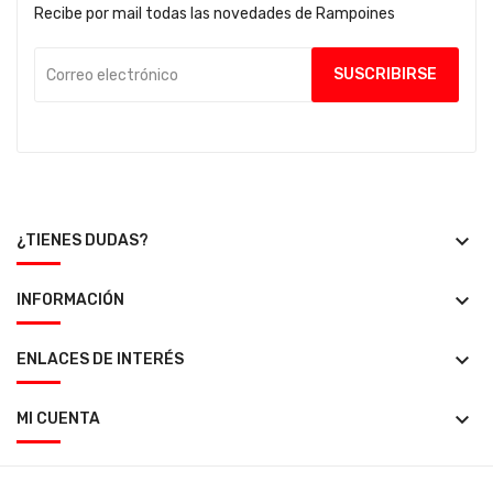
Recibe por mail todas las novedades de Rampoines
keyboard_arrow_down
¿TIENES DUDAS?
keyboard_arrow_down
INFORMACIÓN
keyboard_arrow_down
ENLACES DE INTERÉS
keyboard_arrow_down
MI CUENTA