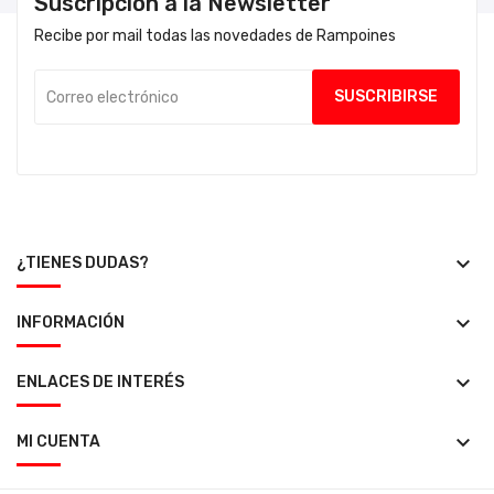
Suscripción a la Newsletter
Recibe por mail todas las novedades de Rampoines
keyboard_arrow_down
¿TIENES DUDAS?
keyboard_arrow_down
INFORMACIÓN
keyboard_arrow_down
ENLACES DE INTERÉS
keyboard_arrow_down
MI CUENTA