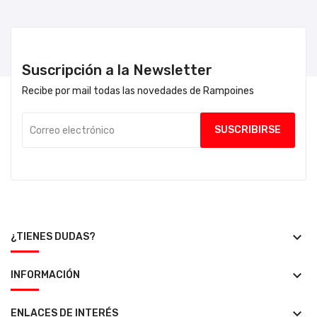
Suscripción a la Newsletter
Recibe por mail todas las novedades de Rampoines
keyboard_arrow_down
¿TIENES DUDAS?
keyboard_arrow_down
INFORMACIÓN
keyboard_arrow_down
ENLACES DE INTERÉS