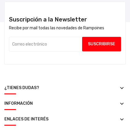
Suscripción a la Newsletter
Recibe por mail todas las novedades de Rampoines
keyboard_arrow_down
¿TIENES DUDAS?
keyboard_arrow_down
INFORMACIÓN
keyboard_arrow_down
ENLACES DE INTERÉS