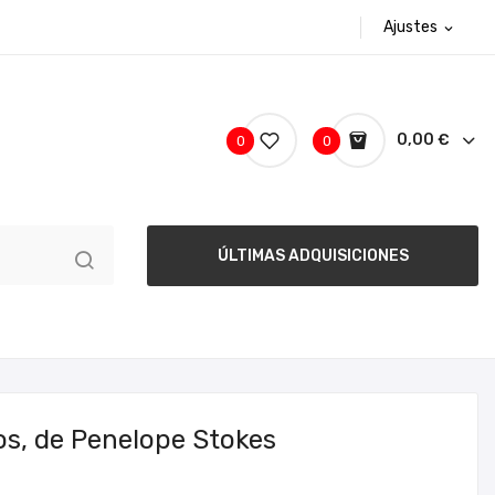
Ajustes
expand_more
0,00 €
0
0
ÚLTIMAS ADQUISICIONES
tos, de Penelope Stokes