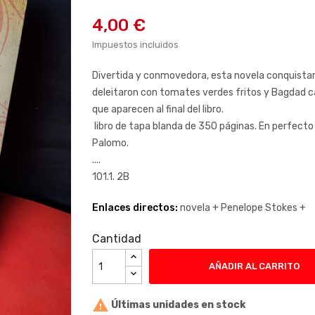
4,00 €
Impuestos incluidos
Divertida y conmovedora, esta novela conquistar
deleitaron con tomates verdes fritos y Bagdad caf
que aparecen al final del libro.
libro de tapa blanda de 350 páginas. En perfecto
Palomo.
....
101.1. 2B
Enlaces directos:
novela +
Penelope Stokes +
Cantidad
AÑADIR AL CARRITO

Últimas unidades en stock