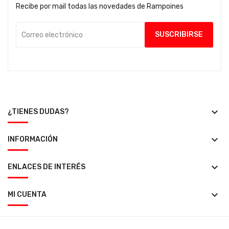
Recibe por mail todas las novedades de Rampoines
keyboard_arrow_down
¿TIENES DUDAS?
keyboard_arrow_down
INFORMACIÓN
keyboard_arrow_down
ENLACES DE INTERÉS
keyboard_arrow_down
MI CUENTA