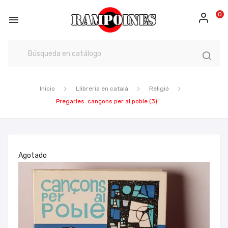
0

Inicio
Llibreria en català
Religió
Pregaries: cançons per al poble (3)
Agotado