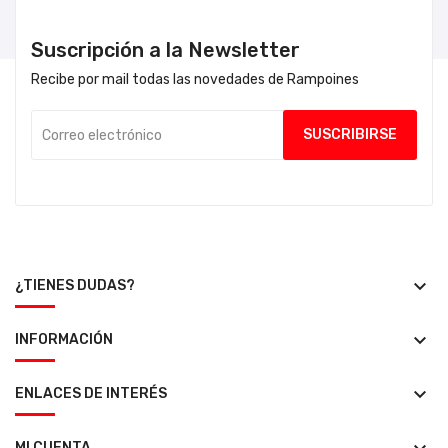
Suscripción a la Newsletter
Recibe por mail todas las novedades de Rampoines
keyboard_arrow_down
¿TIENES DUDAS?
keyboard_arrow_down
INFORMACIÓN
keyboard_arrow_down
ENLACES DE INTERÉS
MI CUENTA