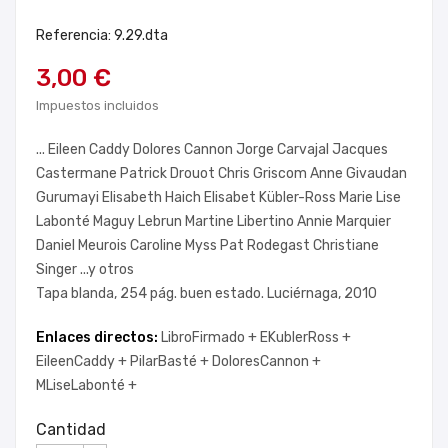
Referencia: 9.29.dta
3,00 €
Impuestos incluidos
... Eileen Caddy Dolores Cannon Jorge Carvajal Jacques
Castermane Patrick Drouot Chris Griscom Anne Givaudan
Gurumayi Elisabeth Haich Elisabet Kübler-Ross Marie Lise
Labonté Maguy Lebrun Martine Libertino Annie Marquier
Daniel Meurois Caroline Myss Pat Rodegast Christiane
Singer ...y otros
Tapa blanda, 254 pág. buen estado. Luciérnaga, 2010
Enlaces directos:
LibroFirmado +
EKublerRoss +
EileenCaddy +
PilarBasté +
DoloresCannon +
MLiseLabonté +
Cantidad