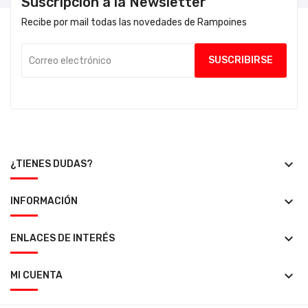
Suscripción a la Newsletter
Recibe por mail todas las novedades de Rampoines
keyboard_arrow_down
¿TIENES DUDAS?
keyboard_arrow_down
INFORMACIÓN
keyboard_arrow_down
ENLACES DE INTERÉS
keyboard_arrow_down
MI CUENTA