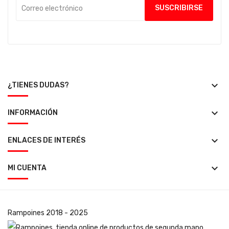
keyboard_arrow_down
¿TIENES DUDAS?
keyboard_arrow_down
INFORMACIÓN
keyboard_arrow_down
ENLACES DE INTERÉS
keyboard_arrow_down
MI CUENTA
Rampoines
2018 - 2025