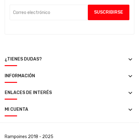
keyboard_arrow_down
¿TIENES DUDAS?
keyboard_arrow_down
INFORMACIÓN
keyboard_arrow_down
ENLACES DE INTERÉS
keyboard_arrow_down
MI CUENTA
Rampoines
2018 - 2025