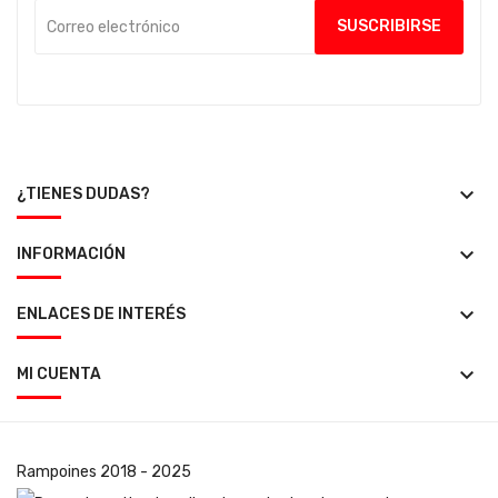
keyboard_arrow_down
¿TIENES DUDAS?
keyboard_arrow_down
INFORMACIÓN
keyboard_arrow_down
ENLACES DE INTERÉS
keyboard_arrow_down
MI CUENTA
Rampoines
2018 - 2025