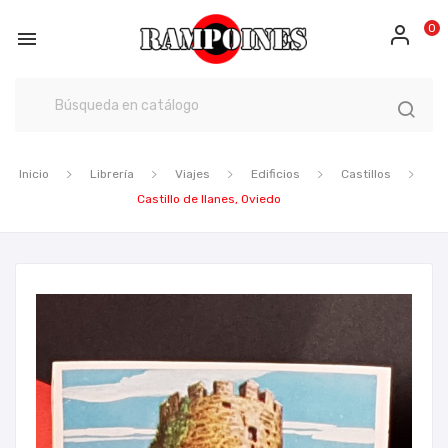
0

Inicio
Librería
Viajes
Edificios
Castillos
Castillo de llanes, Oviedo