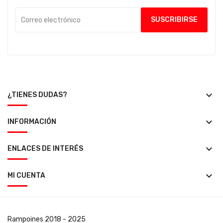
keyboard_arrow_down
¿TIENES DUDAS?
keyboard_arrow_down
INFORMACIÓN
keyboard_arrow_down
ENLACES DE INTERÉS
keyboard_arrow_down
MI CUENTA
Rampoines
2018 - 2025