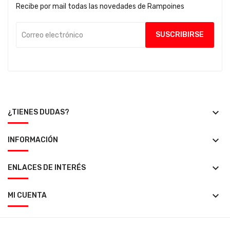
Recibe por mail todas las novedades de Rampoines
keyboard_arrow_down
¿TIENES DUDAS?
keyboard_arrow_down
INFORMACIÓN
keyboard_arrow_down
ENLACES DE INTERÉS
keyboard_arrow_down
MI CUENTA