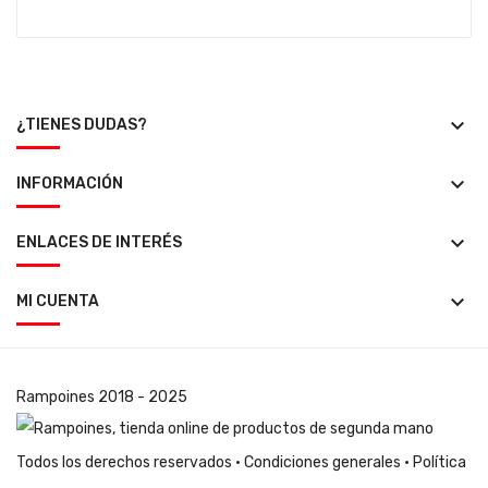
keyboard_arrow_down
¿TIENES DUDAS?
keyboard_arrow_down
INFORMACIÓN
keyboard_arrow_down
ENLACES DE INTERÉS
keyboard_arrow_down
MI CUENTA
Rampoines
2018 - 2025
Todos los derechos reservados ·
Condiciones generales
·
Política