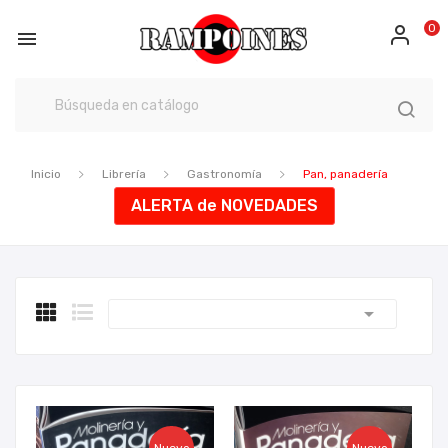
0

Inicio
Librería
Gastronomía
Pan, panadería
ALERTA de NOVEDADES
