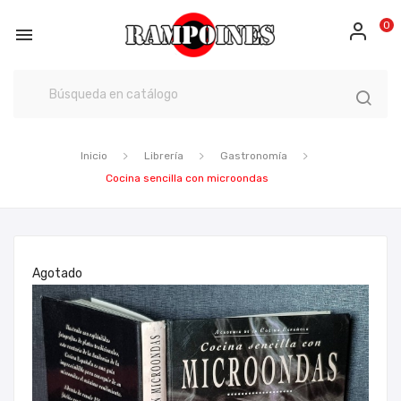
0

Inicio
Librería
Gastronomía
Cocina sencilla con microondas
Agotado