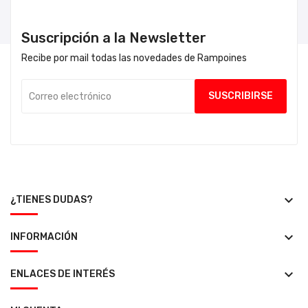
Suscripción a la Newsletter
Recibe por mail todas las novedades de Rampoines
keyboard_arrow_down
¿TIENES DUDAS?
keyboard_arrow_down
INFORMACIÓN
keyboard_arrow_down
ENLACES DE INTERÉS