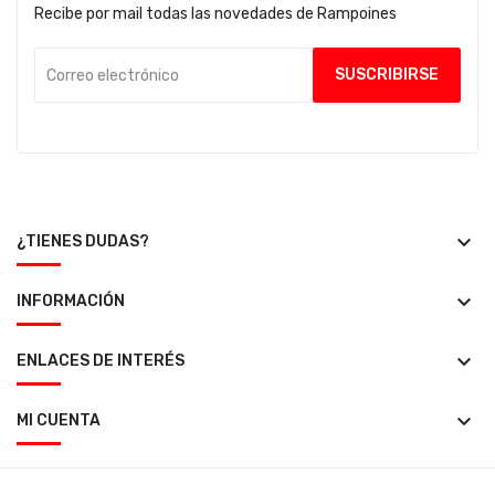
Recibe por mail todas las novedades de Rampoines
keyboard_arrow_down
¿TIENES DUDAS?
keyboard_arrow_down
INFORMACIÓN
keyboard_arrow_down
ENLACES DE INTERÉS
keyboard_arrow_down
MI CUENTA