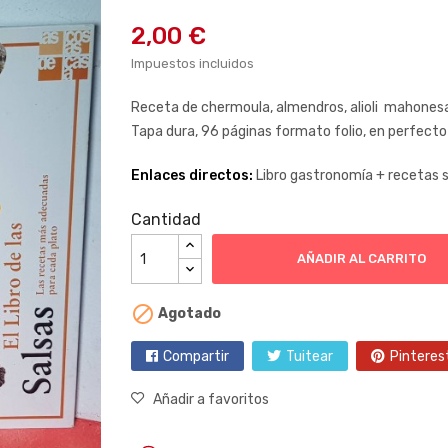
2,00 €
Impuestos incluidos
Receta de chermoula, almendros, alioli mahonesa a
Tapa dura, 96 páginas formato folio, en perfec
Enlaces directos:
Libro gastronomía +
recetas s
Cantidad
AÑADIR AL CARRITO

Agotado
Compartir
Tuitear
Pinteres
Añadir a favoritos