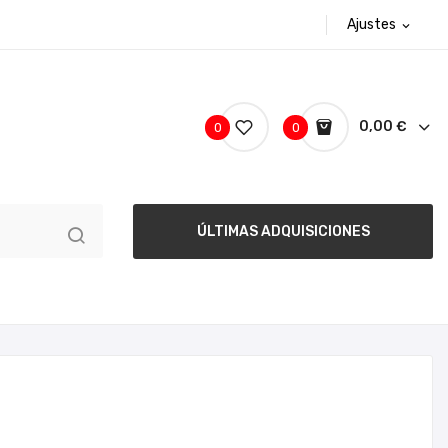
Ajustes
expand_more
0,00 €
0
0
ÚLTIMAS ADQUISICIONES