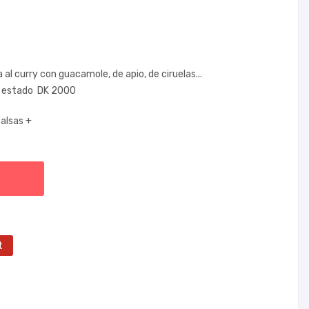
l curry con guacamole, de apio, de ciruelas...
to estado DK 2000
alsas +
t